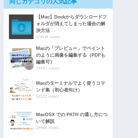
同じカテゴリの人気記事
【Mac】Dockからダウンロードフ
ォルダが消えてしまった場合の解
決方法
129014 views
Macの「プレビュー」でペイント
のように画像を編集する（PDFも
編集可）
75492 views
Macのターミナルでよく使うコマ
ンド集（初心者向け）
32222 views
MacOSX での PATH の通し方につ
いて解説
29460 views