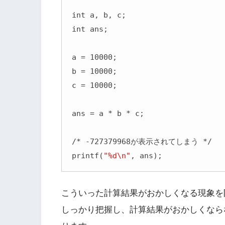
int a, b, c;

int ans;

a = 10000;

b = 10000;

c = 10000;

ans = a * b * c;

/* -727379968が表示されてしまう */

printf(
"%d\n"
, ans);
こういった計算結果がおかしくなる現象を
しっかり把握し、計算結果がおかしくなら