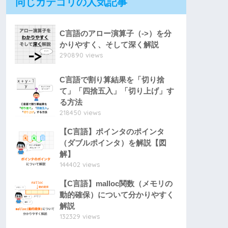
同じカテゴリの人気記事
C言語のアロー演算子（->）を分
かりやすく、そして深く解説
290890 views
C言語で割り算結果を「切り捨
て」「四捨五入」「切り上げ」す
る方法
218450 views
【C言語】ポインタのポインタ
（ダブルポインタ）を解説【図
解】
144402 views
【C言語】malloc関数（メモリの
動的確保）について分かりやすく
解説
132329 views