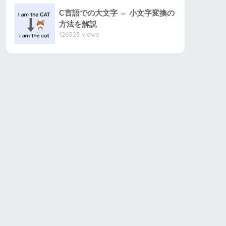
C言語での大文字 ⇔ 小文字変換の
方法を解説
126523 views