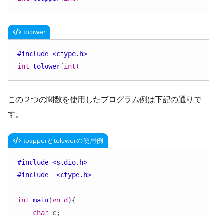
tolower
#
include
<ctype.h>
int
tolower
(
int
)
この２つの関数を使用したプログラム例は下記の通りで
す。
toupperとtolowerの使用例
#
include
<stdio.h>
#
include
<ctype.h>
int
main
(
void
)
{

char
 c;
