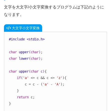
文字を大文字/小文字変換するプログラムは下記のように
なります。
大文字小文字変換
#
include
<stdio.h>
char
upper
(
char
)
char
lower
(
char
)
;

char
upper
(
char
 c)
{

if
(
'a'
 <= c && c <= 
'z'
){

        c = c - (
'a'
 - 
'A'
);

    }

return
 c;

}
