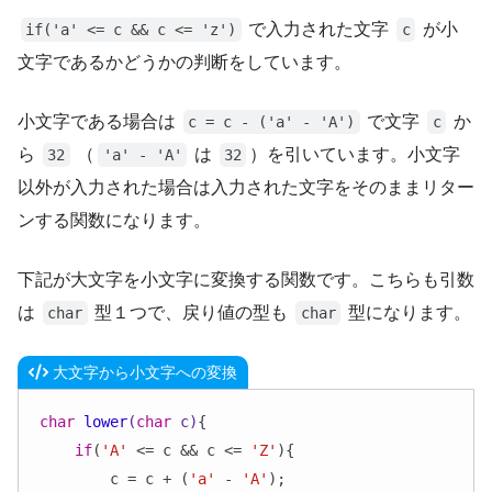
で入力された文字
が小
if('a' <= c && c <= 'z')
c
文字であるかどうかの判断をしています。
小文字である場合は
で文字
か
c = c - ('a' - 'A')
c
ら
（
は
）を引いています。小文字
32
'a' - 'A'
32
以外が入力された場合は入力された文字をそのままリター
ンする関数になります。
下記が大文字を小文字に変換する関数です。こちらも引数
は
型１つで、戻り値の型も
型になります。
char
char
大文字から小文字への変換
char
lower
(
char
 c)
{

if
(
'A'
 <= c && c <= 
'Z'
){

        c = c + (
'a'
 - 
'A'
);
