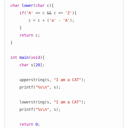
char
lower
(
char
 c
)
{

if
(
'A'
 <= c && c <= 
'Z'
){

        c = c + (
'a'
 - 
'A'
);

    }

return
 c;

}

int
main
(
void
)
{

char
 s[
20
];

    upperstring(s, 
"I am a CAT"
);

    printf(
"%s\n"
, s);

    lowerstring(s, 
"I am a CAT"
);

    printf(
"%s\n"
, s);

return
0
;
