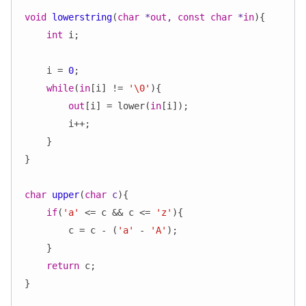
void
lowerstring
(
char
 *
out
, 
const
char
 *
in
)
{

int
 i;

    i = 
0
; 

while
(
in
[i] != 
'\0'
){

out
[i] = lower(
in
[i]);

        i++;

    }

}

char
upper
(
char
 c
)
{

if
(
'a'
 <= c && c <= 
'z'
){

        c = c - (
'a'
 - 
'A'
);

    }

return
 c;

}
