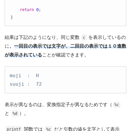
return
0
;

}
結果は下記のようになり、同じ変数
を表示しているの
c
に
、
一回目の表示では文字が、二回目の表示では１０進数
が表示されている
ことが確認できます。
moji  :  H

suuji :  72
表示が異なるのは、変換指定子が異なるためです（
%c
と
）。
%d
関数では
だと引数の値を文字として表示
printf
%c