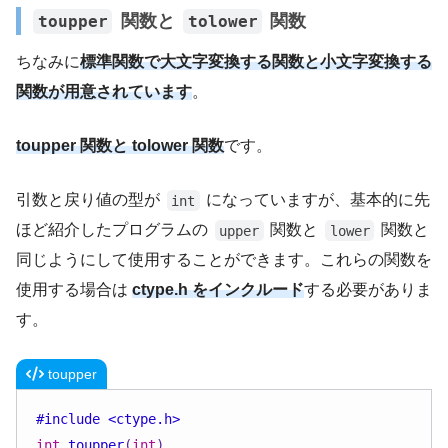
関数と
関数
toupper
tolower
ちなみに
標準関数で大文字変換する関数と小文字変換する
関数が用意されています
。
toupper 関数と tolower 関数
です。
引数と戻り値の型が
になっていますが、基本的に先
int
ほど紹介したプログラムの
関数と
関数と
upper
lower
同じようにして使用することができます。これらの関数を
使用する場合は
ctype.h をインクルード
する必要がありま
す。
toupper
#
include
<ctype.h>
int
toupper
(
int
)