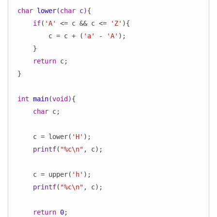
char
lower
(
char
 c)
{

if
(
'A'
 <= c && c <= 
'Z'
){

        c = c + (
'a'
 - 
'A'
);

    }

return
 c;

}

int
main
(
void
)
{

char
 c;

    c = lower(
'H'
);

printf
(
"%c\n"
, c);

    c = upper(
'h'
);

printf
(
"%c\n"
, c);

return
0
;
