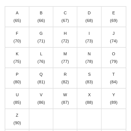
A
B
C
D
E
(65)
(66)
(67)
(68)
(69)
F
G
H
I
J
(70)
(71)
(72)
(73)
(74)
K
L
M
N
O
(75)
(76)
(77)
(78)
(79)
P
Q
R
S
T
(80)
(81)
(82)
(83)
(84)
U
V
W
X
Y
(85)
(86)
(87)
(88)
(89)
Z
(90)