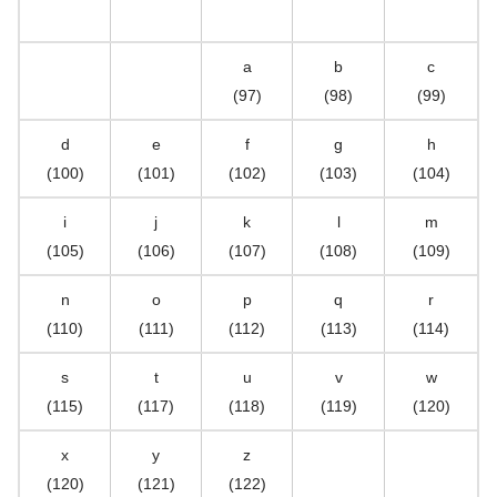
a
b
c
(97)
(98)
(99)
d
e
f
g
h
(100)
(101)
(102)
(103)
(104)
i
j
k
l
m
(105)
(106)
(107)
(108)
(109)
n
o
p
q
r
(110)
(111)
(112)
(113)
(114)
s
t
u
v
w
(115)
(117)
(118)
(119)
(120)
x
y
z
(120)
(121)
(122)