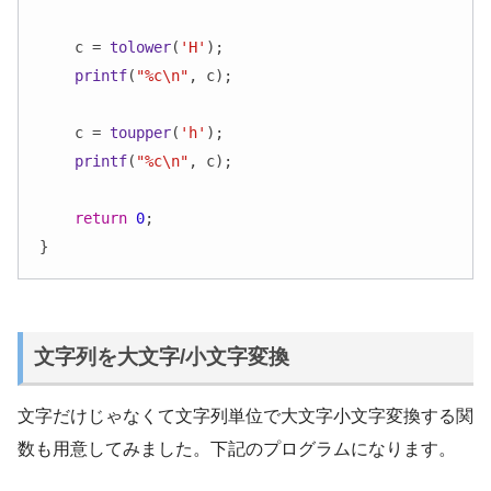
    c = 
tolower
(
'H'
);

printf
(
"%c\n"
, c);

    c = 
toupper
(
'h'
);

printf
(
"%c\n"
, c);

return
0
;

}
文字列を大文字/小文字変換
文字だけじゃなくて文字列単位で大文字小文字変換する関
数も用意してみました。下記のプログラムになります。