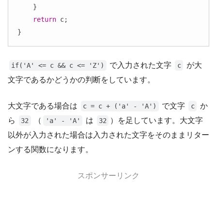
    }

return
 c;

}
で入力された文字
が大
if('A' <= c && c <= 'Z')
c
文字であるかどうかの判断をしています。
大文字である場合は
で文字
か
c = c + ('a' - 'A')
c
ら
（
は
）を足しています。大文字
32
'a' - 'A'
32
以外が入力された場合は入力された文字をそのままリター
ンする関数になります。
スポンサーリンク