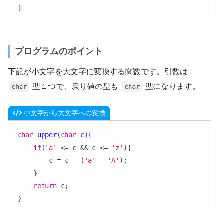
}
プログラムのポイント
下記が小文字を大文字に変換する関数です。引数は
型１つで、戻り値の型も
型になります。
char
char
小文字から大文字への変換
char
upper
(
char
 c)
{

if
(
'a'
 <= c && c <= 
'z'
){

        c = c - (
'a'
 - 
'A'
);

    }

return
 c;

}