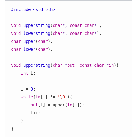
#include <stdio.h>
void
upperstring
(
char
*, 
const
char
*
)
void
lowerstring
(
char
*, 
const
char
*
)
char
upper
(
char
)
char
lower
(
char
)
;

void
upperstring
(
char
 *
out
, 
const
char
 *
in
)
{

int
 i;

    i = 
0
;

while
(
in
[i] != 
'\0'
){

out
[i] = upper(
in
[i]);

        i++;

    }

}
