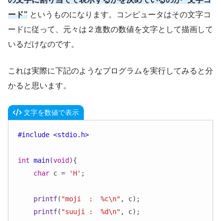
ード”
というものになります。コンピュータはその文字コ
ードに従って、元々は２進数の数値を文字として描画して
いるだけなのです。
これは実際に下記のようなプログラムを実行してみると分
かると思います。
文字を数値で表示
#
include
<stdio.h>
int
main
(
void
)
{

char
 c = 
'H'
;

printf
(
"moji  :  %c\n"
, c);

printf
(
"suuji :  %d\n"
, c);
