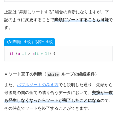
上記は “昇順にソートする” 場合の判断になりますが、下
記のように変更することで
降順にソートすることも可能
で
す。
降順に比較する際の比較
if
 (
a
[i]
 > 
a
[i + 1]
) {
ソート完了の判断（
ループの継続条件）
while
また、
バブルソートの考え方
でも説明した通り、先頭から
最後尾の間の全ての隣り合うデータにおいて、
交換が一度
も発生しなくなったらソートが完了したことになる
ので、
その時点でソートを終了することができます。