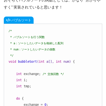
おそらくバブルソートの関数としては、かなり “分かりや
すく” 実装されていると思います！
バブルソート
/*

 * バブルソートを行う関数

 * a：ソートしたいデータを格納した配列

 * num：ソートしたいデータの個数

 */
void
bubbleSort
(
int
 a[], 
int
 num)
{

int
 exchange; 
/* 交換回数 */
int
 i;

int
 tmp;

do
 {

        exchange = 
0
;
