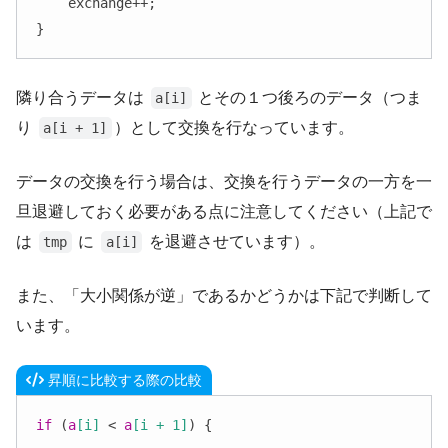
    exchange++;

}
隣り合うデータは
とその１つ後ろのデータ（つま
a[i]
り
）として交換を行なっています。
a[i + 1]
データの交換を行う場合は、交換を行うデータの一方を一
旦退避しておく必要がある点に注意してください（上記で
は
に
を退避させています）。
tmp
a[i]
また、「大小関係が逆」であるかどうかは下記で判断して
います。
昇順に比較する際の比較
if
 (
a
[i]
 < 
a
[i + 1]
) {