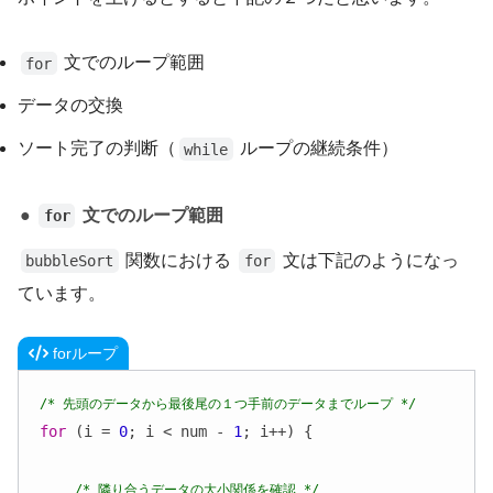
文でのループ範囲
for
データの交換
ソート完了の判断（
ループの継続条件）
while
文でのループ範囲
for
関数における
文は下記のようになっ
bubbleSort
for
ています。
forループ
/* 先頭のデータから最後尾の１つ手前のデータまでループ */
for
 (i = 
0
; i < num - 
1
; i++) {

/* 隣り合うデータの大小関係を確認 */