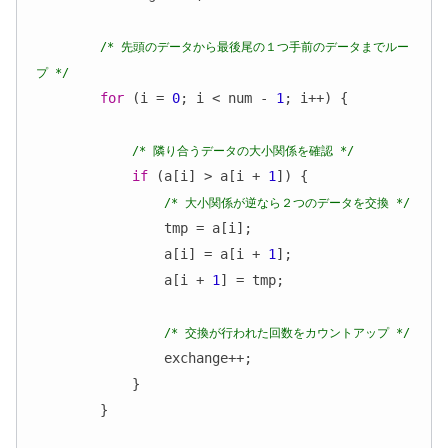
/* 先頭のデータから最後尾の１つ手前のデータまでルー
プ */
for
 (i = 
0
; i < num - 
1
; i++) {

/* 隣り合うデータの大小関係を確認 */
if
 (a[i] > a[i + 
1
]) {

/* 大小関係が逆なら２つのデータを交換 */
                tmp = a[i];

                a[i] = a[i + 
1
];

                a[i + 
1
] = tmp;

/* 交換が行われた回数をカウントアップ */
                exchange++;

            }

        }
