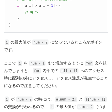
if
 (a[i] > a[i + 
1
]) {

/* 略 */
    }

}
の最大値が
になっているところがポイント
i
num - 2
です。
ここで
を
まで増加するように
文を組
i
num - 1
for
んでしまうと、
内部での
へのアクセス
for
a[i + 1]
時に配列の外にアクセスし、アクセス違反が発生すること
になるので注意してください。
が
の時には、
と
i
num - 2
a[num - 2]
a[num - 1]
の交換が行われるので、
の最大値が
（つま
i
num - 2