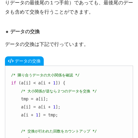
りデータの最後尾の１つ手前）であっても、最後尾のデー
タも含めて交換を行うことができます。
データの交換
データの交換は下記で行っています。
データの交換
/* 隣り合うデータの大小関係を確認 */
if
 (a[i] < a[i + 
1
]) {

/* 大小関係が逆なら２つのデータを交換 */
    tmp = a[i];

    a[i] = a[i + 
1
];

    a[i + 
1
] = tmp;

/* 交換が行われた回数をカウントアップ */