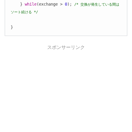
    } 
while
(exchange > 
0
); 
/* 交換が発生している間は
ソート続ける */
}
スポンサーリンク