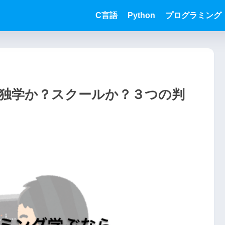
C言語
Python
プログラミング
独学か？スクールか？３つの判