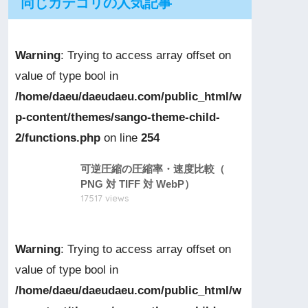
同じカテゴリの人気記事
Warning
: Trying to access array offset on
value of type bool in
/home/daeu/daeudaeu.com/public_html/w
p-content/themes/sango-theme-child-
2/functions.php
on line
254
可逆圧縮の圧縮率・速度比較（
PNG 対 TIFF 対 WebP）
17517 views
Warning
: Trying to access array offset on
value of type bool in
/home/daeu/daeudaeu.com/public_html/w