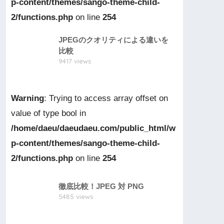
p-content/themes/sango-theme-child-
2/functions.php
on line
254
JPEGのクオリティによる違いを
比較
9417 views
Warning
: Trying to access array offset on
value of type bool in
/home/daeu/daeudaeu.com/public_html/w
p-content/themes/sango-theme-child-
2/functions.php
on line
254
徹底比較！JPEG 対 PNG
5485 views