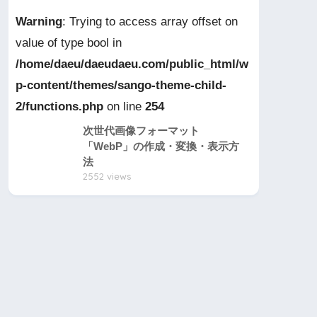
Warning
: Trying to access array offset on
value of type bool in
/home/daeu/daeudaeu.com/public_html/w
p-content/themes/sango-theme-child-
2/functions.php
on line
254
次世代画像フォーマット
「WebP」の作成・変換・表示方
法
2552 views