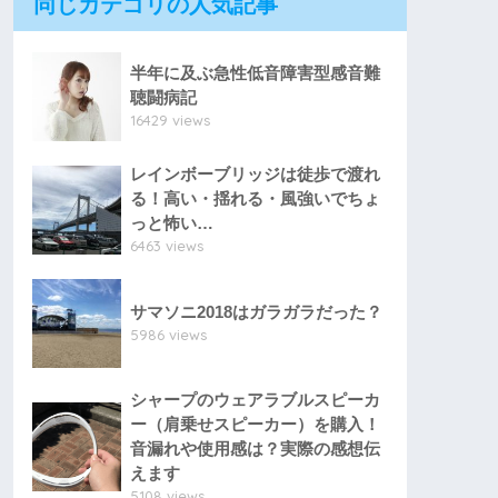
同じカテゴリの人気記事
半年に及ぶ急性低音障害型感音難
聴闘病記
16429 views
レインボーブリッジは徒歩で渡れ
る！高い・揺れる・風強いでちょ
っと怖い…
6463 views
サマソニ2018はガラガラだった？
5986 views
シャープのウェアラブルスピーカ
ー（肩乗せスピーカー）を購入！
音漏れや使用感は？実際の感想伝
えます
5108 views