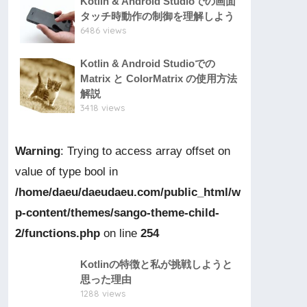
Kotlin & Android Studioでの画面
タッチ時動作の制御を理解しよう
6486 views
Kotlin & Android Studioでの
Matrix と ColorMatrix の使用方法
解説
3418 views
Warning
: Trying to access array offset on
value of type bool in
/home/daeu/daeudaeu.com/public_html/w
p-content/themes/sango-theme-child-
2/functions.php
on line
254
Kotlinの特徴と私が挑戦しようと
思った理由
1288 views