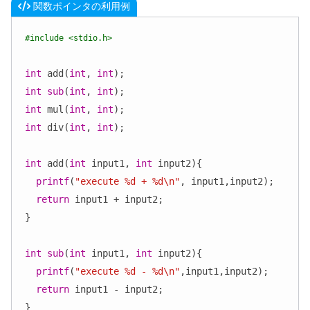
関数ポインタの利用例
#include <stdio.h>
int
 add(
int
, 
int
int
sub
(
int
, 
int
int
 mul(
int
, 
int
int
 div(
int
, 
int
);

int
 add(
int
 input1, 
int
 input2){

printf
(
"execute %d + %d\n"
, input1,input2);

return
 input1 + input2;

}

int
sub
(
int
 input1, 
int
 input2){

printf
(
"execute %d - %d\n"
,input1,input2);

return
 input1 - input2;

}
