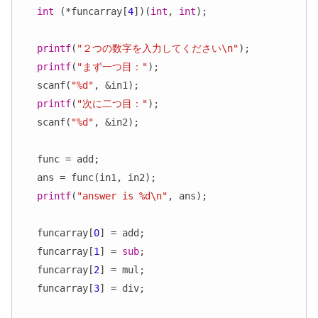
int
 (*funcarray[
4
])(
int
, 
int
);

printf
(
"２つの数字を入力してください\n"
);

printf
(
"まず一つ目："
);

  scanf(
"%d"
, &in1);

printf
(
"次に二つ目："
);

  scanf(
"%d"
, &in2);

  func = add;

  ans = func(in1, in2);

printf
(
"answer is %d\n"
, ans);

  funcarray[
0
] = add;

  funcarray[
1
] = 
sub
;

  funcarray[
2
] = mul;

  funcarray[
3
] = div;
