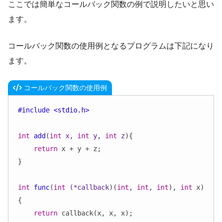
ここでは簡単なコールバック関数の例で説明したいと思い
ます。
コールバック関数の使用例となるプログラムは下記になり
ます。
コールバック関数の使用例
#include <stdio.h>
int
add
(
int
 x, 
int
 y, 
int
 z
)
{

return
 x + y + z;

}

int
func
(
int
 (*callback
)(
int
, 
int
, 
int
), 
int
 x)
{

return
 callback(x, x, x);
