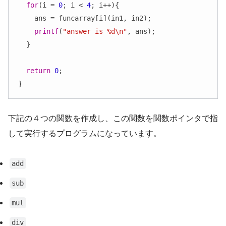
for
(i = 
0
; i < 
4
; i++){

    ans = funcarray[i](in1, in2);

printf
(
"answer is %d\n"
, ans);

  }

return
0
;

下記の４つの関数を作成し、この関数を関数ポインタで指
して実行するプログラムになっています。
add
sub
mul
div