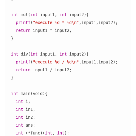
int
 mul(
int
 input1, 
int
 input2){

printf
(
"execute %d * %d\n"
,input1,input2);

return
 input1 * input2;

}

int
 div(
int
 input1, 
int
 input2){

printf
(
"execute %d / %d\n"
,input1,input2);

return
 input1 / input2;

}

int
 main(void){

int
 i;

int
 in1;

int
 in2;

int
 ans;

int
 (*func)(
int
, 
int
);
