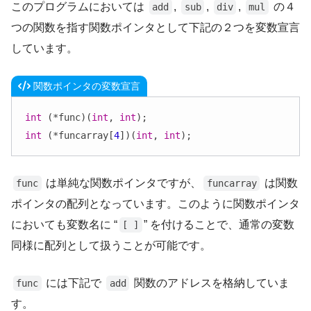
このプログラムにおいては
,
,
,
の４
add
sub
div
mul
つの関数を指す関数ポインタとして下記の２つを変数宣言
しています。
関数ポインタの変数宣言
int
 (*func)(
int
, 
int
int
 (*funcarray[
4
])(
int
, 
int
);
は単純な関数ポインタですが、
は関数
func
funcarray
ポインタの配列となっています。このように関数ポインタ
においても変数名に “
” を付けることで、通常の変数
[ ]
同様に配列として扱うことが可能です。
には下記で
関数のアドレスを格納していま
func
add
す。