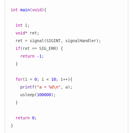
int
main
(
void
)
{

int
 i;

void
* ret;

  ret = signal(SIGINT, signalHandler);

if
(ret == SIG_ERR) {

return
-1
;

  }

for
(i = 
0
; i < 
10
; i++){

printf
(
"a = %d\n"
, a);

    usleep(
100000
);

  }

return
0
;
