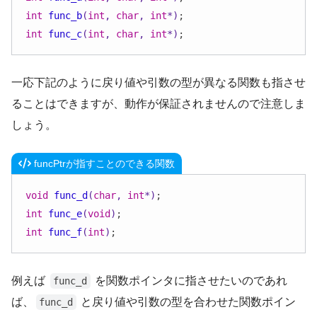
int
func_b
(
int
, 
char
, 
int
*)
int
func_c
(
int
, 
char
, 
int
*)
;
一応下記のように戻り値や引数の型が異なる関数も指させ
ることはできますが、動作が保証されませんので注意しま
しょう。
funcPtrが指すことのできる関数
void
func_d
(
char
, 
int
*)
int
func_e
(
void
)
int
func_f
(
int
)
;
例えば
を関数ポインタに指させたいのであれ
func_d
ば、
と戻り値や引数の型を合わせた関数ポイン
func_d