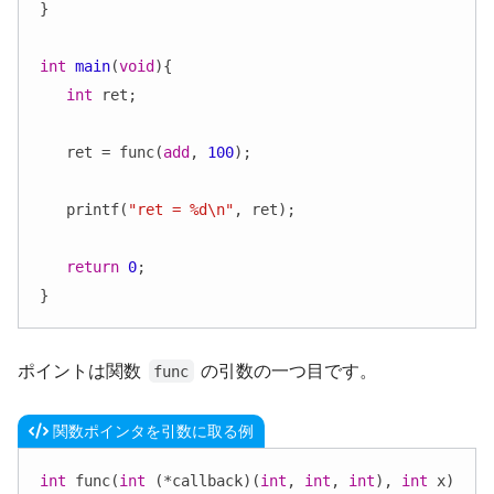
}

int
main
(
void
)
{

int
 ret;

   ret = func(
add
, 
100
);

   printf(
"ret = %d\n"
, ret);

return
0
;

}
ポイントは関数
の引数の一つ目です。
func
関数ポインタを引数に取る例
int
 func(
int
 (*callback)(
int
, 
int
, 
int
), 
int
 x)