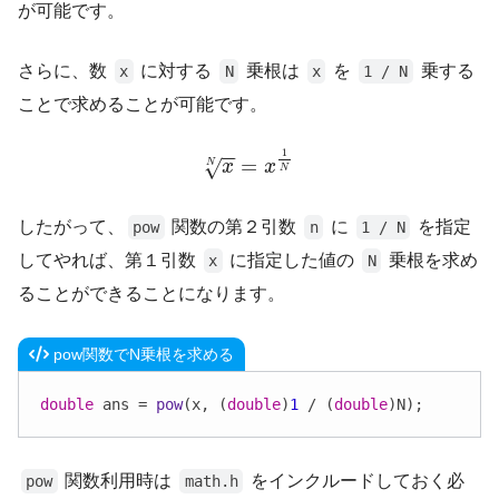
が可能です。
さらに、数
に対する
乗根は
を
乗する
x
N
x
1 / N
ことで求めることが可能です。
−
−
1
=
√
x
x
N
N
したがって、
関数の第２引数
に
を指定
pow
n
1 / N
してやれば、第１引数
に指定した値の
乗根を求め
x
N
ることができることになります。
pow関数でN乗根を求める
double
 ans = 
pow
(x, (
double
)
1
 / (
double
)N);
関数利用時は
をインクルードしておく必
pow
math.h