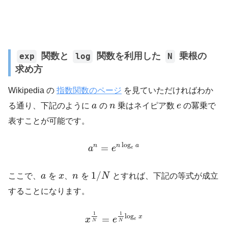
関数と
関数を利用した
乗根の
exp
log
N
求め方
Wikipedia の
指数関数のページ
を見ていただければわか
る通り、下記のように
a
の
n
乗はネイピア数
e
の冪乗で
表すことが可能です。
log
n
n
a
=
a
e
e
1
/
ここで、
a
を
x
、
n
を
N
とすれば、下記の等式が成立
することになります。
1
1
log
x
=
x
e
e
N
N