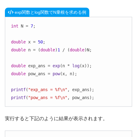
exp関数とlog関数でN乗根を求める例
int
 N = 
7
;

double
 x = 
50
double
 n = (
double
)
1
 / (
double
)N;

double
 exp_ans = 
exp
(n * 
log
double
 pow_ans = 
pow
(x, n);

printf
(
"exp_ans = %f\n"
printf
(
"pow_ans = %f\n"
, pow_ans);
実行すると下記のように結果が表示されます。