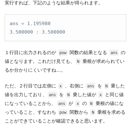
実行すれば、下記のような結果が得られます。
ans = 1.195980

3.500000 : 3.500000
１行目に出力されるのが
関数の結果となる
の
pow
ans
値となります。これだけ見ても、
乗根が求められてい
N
るか分かりにくいですね…。
ただ、２行目では左側に
、右側に
を
乗した
x
ans
N
値を出力しており、
を
乗した値が
と同じ値
ans
N
x
になっていることから、
が
の
乗根の値にな
ans
x
N
っていること、すなわち
関数から
乗根を求める
pow
N
ことができていることが確認できると思います。