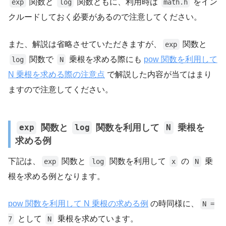
関数と
関数ともに、利用時は
をイン
exp
log
math.h
クルードしておく必要があるので注意してください。
また、解説は省略させていただきますが、
関数と
exp
関数で
乗根を求める際にも
pow 関数を利用して
log
N
N 乗根を求める際の注意点
で解説した内容が当てはまり
ますので注意してください。
関数と
関数を利用して
乗根を
exp
log
N
求める例
下記は、
関数と
関数を利用して
の
乗
exp
log
x
N
根を求める例となります。
pow 関数を利用して N 乗根の求める例
の時同様に、
N =
として
乗根を求めています。
7
N