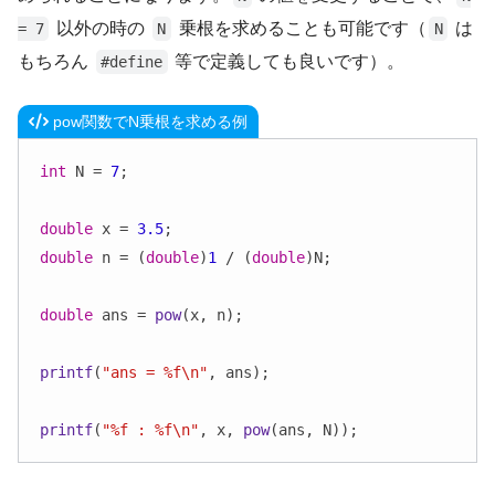
以外の時の
乗根を求めることも可能です（
は
= 7
N
N
もちろん
等で定義しても良いです）。
#define
pow関数でN乗根を求める例
int
 N = 
7
;

double
 x = 
3.5
double
 n = (
double
)
1
 / (
double
)N;

double
 ans = 
pow
(x, n);

printf
(
"ans = %f\n"
, ans);

printf
(
"%f : %f\n"
, x, 
pow
(ans, N));