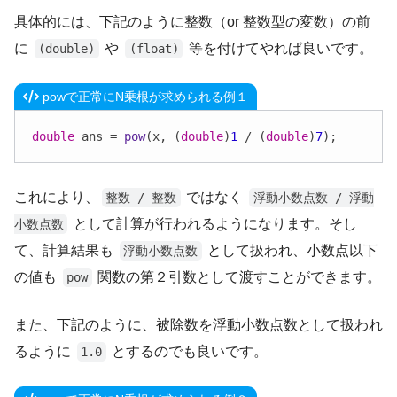
具体的には、下記のように整数（or 整数型の変数）の前
に
や
等を付けてやれば良いです。
(double)
(float)
powで正常にN乗根が求められる例１
double
 ans = 
pow
(x, (
double
)
1
 / (
double
)
7
);
これにより、
ではなく
整数 / 整数
浮動小数点数 / 浮動
として計算が行われるようになります。そし
小数点数
て、計算結果も
として扱われ、小数点以下
浮動小数点数
の値も
関数の第２引数として渡すことができます。
pow
また、下記のように、被除数を浮動小数点数として扱われ
るように
とするのでも良いです。
1.0