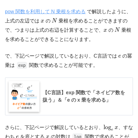
pow 関数を利用して N 乗根を求める
で解説したように、
上式の左辺では
x
の
N
乗根を求めることができますの
で、つまりは上式の右辺を計算することで、
x
の
N
乗根
を求めることができることになります。
で、下記ページで解説しているとおり、C言語では
e
の冪
乗は
関数で求めることが可能です。
exp
【C言語】exp 関数で「ネイピア数を
扱う」＆「e の x 乗を求める」
log
さらに、下記ページで解説しているとおり、
x
、すな
e
わち
e
を底とする
x
の対数は
関数で求めることが
log