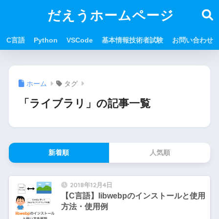
だえうホームページ
C言語
Python
VSCode
基本情報技術者試験
お問い合わせ
ホーム
タグ
「ライブラリ」の記事一覧
新着順
人気順
2018年12月4日
【C言語】libwebpのインストールと使用
方法・使用例