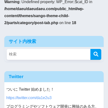
Warning
: Undefined property: WP_Error::$cat_ID in
/home/daeu/daeudaeu.com/public_html/wp-
content/themes/sango-theme-child-
2/parts/category/post-tab.php
on line
18
サイト内検索
Twitter
ついに Twitter 始めました！
https://twitter.com/da1e2u3
プログラミングやソフトウェア開発に興味のある方、